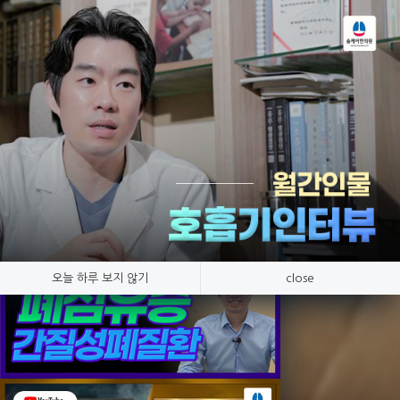
Tog
nav
프리미엄 한약
호흡기 질환만 연구, 숨케어한의원
오늘 하루 보지 않기
close