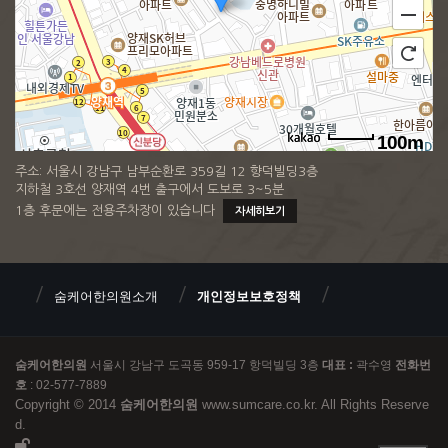
100m
주소: 서울시 강남구 남부순환로 359길 12 향덕빌딩3층
지하철 3호선 양재역 4번 출구에서 도보로 3~5분
1층 후문에는 전용주차장이 있습니다
자세히보기
숨케어한의원소개
개인정보보호정책
숨케어한의원
서울시 강남구 도곡동 959-17 항덕빌딩 3층
대표 :
곽수영
전화번
호
: 02-577-7889
Copyright © 2014
숨케어한의원
www.sumcare.co.kr. All Rights Reserve
d.