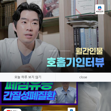
Tog
nav
숨케어 유튜브
호흡기 질환만 연구, 숨케어한의원
오늘 하루 보지 않기
close