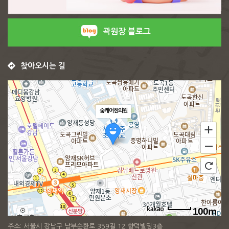
곽원장 블로그
찾아오시는 길
숨케어한의원
100m
주소: 서울시 강남구 남부순환로 359길 12 향덕빌딩3층