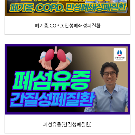
폐기종,COPD.만성폐쇄성페질환
폐섬유증(간질성폐질환)